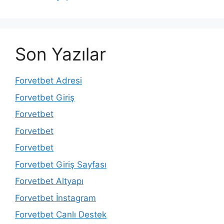
Son Yazılar
Forvetbet Adresi
Forvetbet Giriş
Forvetbet
Forvetbet
Forvetbet
Forvetbet Giriş Sayfası
Forvetbet Altyapı
Forvetbet İnstagram
Forvetbet Canlı Destek