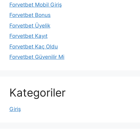
Forvetbet Mobil Giriş
Forvetbet Bonus
Forvetbet Üyelik
Forvetbet Kayıt
Forvetbet Kaç Oldu
Forvetbet Güvenilir Mi
Kategoriler
Giriş