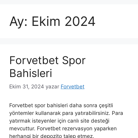
Ay:
Ekim 2024
Forvetbet Spor
Bahisleri
Ekim 31, 2024
yazar
Forvetbet
Forvetbet spor bahisleri daha sonra çeşitli
yöntemler kullanarak para yatırabilirsiniz. Para
yatırmak isteyenler için canlı site desteği
mevcuttur. Forvetbet rezervasyon yaparken
herhangi bir depozito talep etmez.