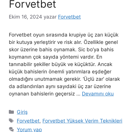
Forvetbet
Ekim 16, 2024
yazar
Forvetbet
Forvetbet oyun sırasında krupiye üç zarı küçük
bir kutuya yerleştirir ve risk alır. Özellikle genel
skor üzerine bahis oynamak. Sic bo’ya bahis
koymanın çok sayıda yöntemi vardır. En
tanınabilir şekiller büyük ve küçüktür. Ancak
küçük bahislerin önemli yatırımlara eşdeğer
olmadığını unutmamak gerekir. ‘Üçlü zar’ olarak
da adlandırılan aynı sayıdaki üç zar üzerine
oynanan bahislerin geçersiz …
Devamını oku
Kategoriler
Giriş
Etiketler
Forvetbet
,
Forvetbet Yüksek Verim Teknikleri
Yorum yap