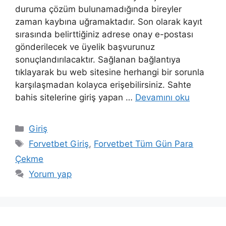
duruma çözüm bulunamadığında bireyler
zaman kaybına uğramaktadır. Son olarak kayıt
sırasında belirttiğiniz adrese onay e-postası
gönderilecek ve üyelik başvurunuz
sonuçlandırılacaktır. Sağlanan bağlantıya
tıklayarak bu web sitesine herhangi bir sorunla
karşılaşmadan kolayca erişebilirsiniz. Sahte
bahis sitelerine giriş yapan …
Devamını oku
Kategoriler
Giriş
Etiketler
Forvetbet Giriş
,
Forvetbet Tüm Gün Para
Çekme
Yorum yap