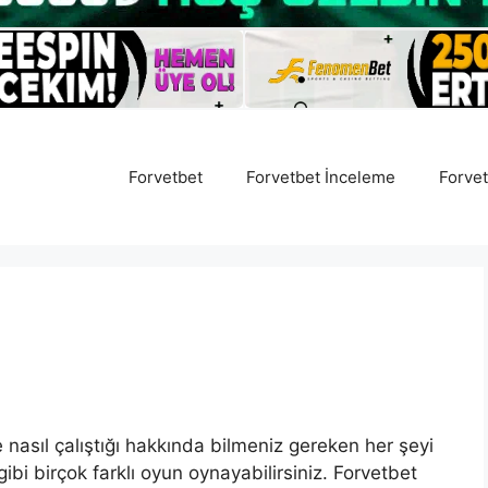
Forvetbet
Forvetbet İnceleme
Forvet
 nasıl çalıştığı hakkında bilmeniz gereken her şeyi
gibi birçok farklı oyun oynayabilirsiniz. Forvetbet