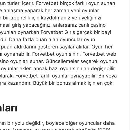
n türleri içerir. Forvetbet birçok farklı oyun sunan
riyle anlaşma yaparak her zaman yeni oyunlar
n bir abonelik için kaydolmanız ve üyeliğinizi
asıl giriş yapacağınızı anlarsanız canlı casino
 oyunları oynarken Forvetbet Giriş gerçek bir bayi
ydir. Daha fazla puan alan oyuncular oyun
uan aldıklarını gösteren sayılar alırlar. Oyun her
rda oynanabilir. Forvetbet oyun sınırı. Forvetbet web
 casino oyunları sunar. Güncellemeler seçerek oyunun
 oyunlar ekler, ancak bazı oyun sınırları değişebilir.
rak, Forvetbet farklı oyunlar oynayabilir. Bir veya
ra kazandırır. Büyük bir bonus almak için en çok
ları
ın bir yolu değildir, böylece diğer oyuncular daha