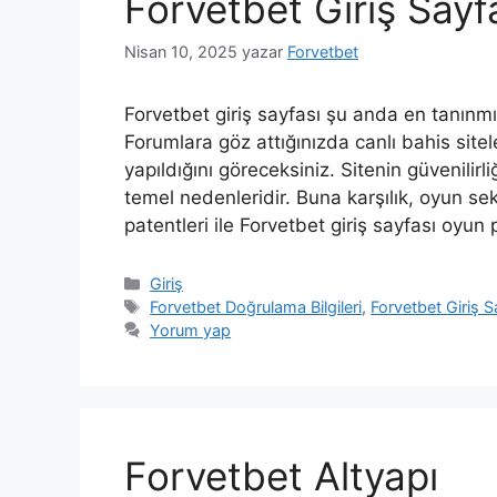
Forvetbet Giriş Sayf
Nisan 10, 2025
yazar
Forvetbet
Forvetbet giriş sayfası şu anda en tanınmış
Forumlara göz attığınızda canlı bahis sitele
yapıldığını göreceksiniz. Sitenin güvenilirliğ
temel nedenleridir. Buna karşılık, oyun se
patentleri ile Forvetbet giriş sayfası oyu
Kategoriler
Giriş
Etiketler
Forvetbet Doğrulama Bilgileri
,
Forvetbet Giriş S
Yorum yap
Forvetbet Altyapı