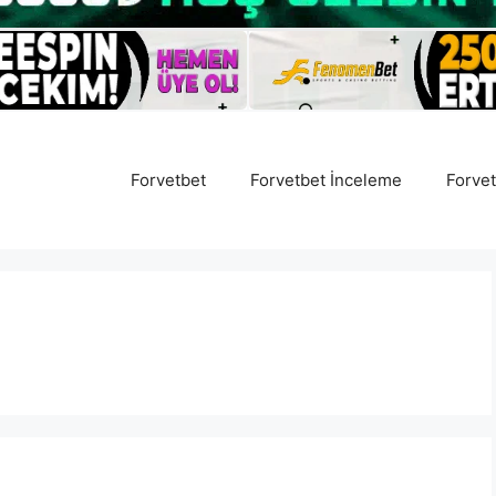
Forvetbet
Forvetbet İnceleme
Forvet