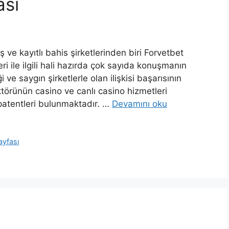
ası
 ve kayıtlı bahis şirketlerinden biri Forvetbet
ri ile ilgili hali hazırda çok sayıda konuşmanın
i ve saygın şirketlerle olan ilişkisi başarısının
ktörünün casino ve canlı casino hizmetleri
n patentleri bulunmaktadır. …
Devamını oku
ayfası