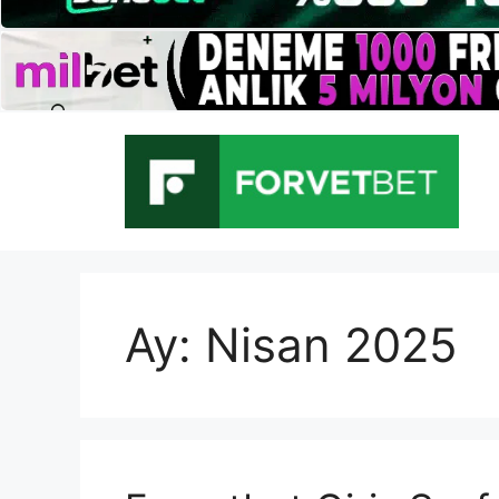
İçeriğe
atla
Ay:
Nisan 2025