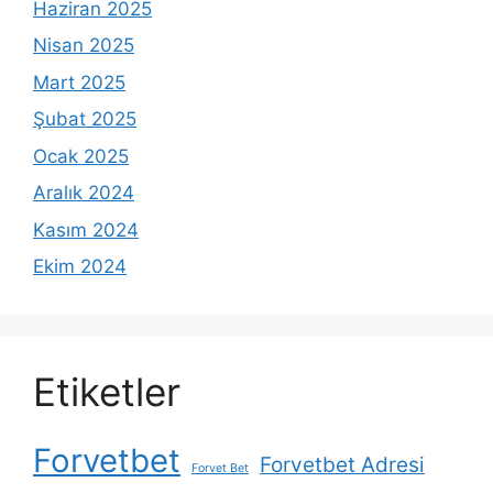
Haziran 2025
Nisan 2025
Mart 2025
Şubat 2025
Ocak 2025
Aralık 2024
Kasım 2024
Ekim 2024
Etiketler
Forvetbet
Forvetbet Adresi
Forvet Bet