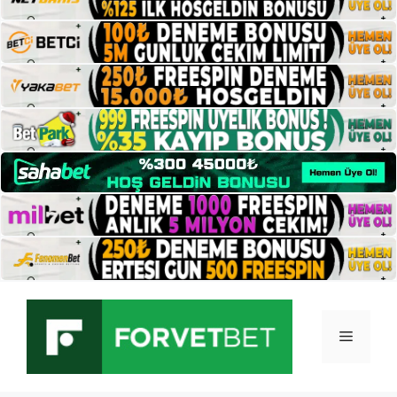
İçeriğe
atla
Menü