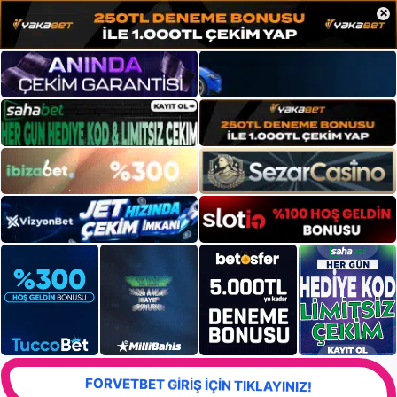
×
FORVETBET GİRİŞ İÇİN TIKLAYINIZ!