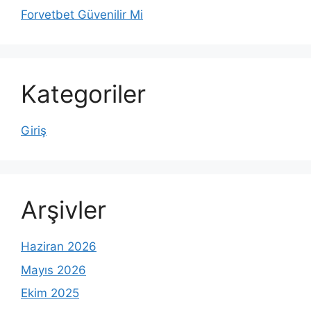
Forvetbet Güvenilir Mi
Kategoriler
Giriş
Arşivler
Haziran 2026
Mayıs 2026
Ekim 2025