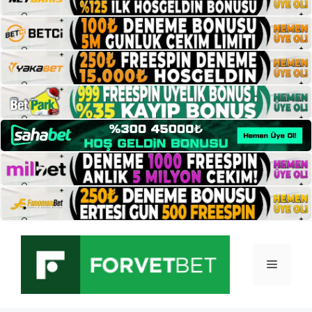
İçeriğe
atla
Menü