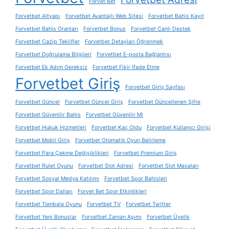
Forvet Bet
Forvetbet Altyapı
Forvetbet Avantajlı Web Sitesi
Forvetbet Bahis Kayıt
Forvetbet Bahis Oranları
Forvetbet Bonus
Forvetbet Canlı Destek
Forvetbet Cazip Teklifler
Forvetbet Detayları Öğrenmek
Forvetbet Doğrulama Bilgileri
Forvetbet E-posta Bağlantısı
Forvetbet Ek Adım Gereksiz
Forvetbet Fikir Ifade Etme
Forvetbet Giriş
Forvetbet Giriş Sayfası
Forvetbet Güncel
Forvetbet Güncel Giriş
Forvetbet Güncellenen Şifre
Forvetbet Güvenilir Bahis
Forvetbet Güvenilir Mi
Forvetbet Hukuk Hizmetleri
Forvetbet Kaç Oldu
Forvetbet Kullanıcı Girişi
Forvetbet Mobil Giriş
Forvetbet Otomatik Oyun Belirleme
Forvetbet Para Çekme Değişiklikleri
Forvetbet Premium Giriş
Forvetbet Rulet Oyunu
Forvetbet Slot Adresi
Forvetbet Slot Masaları
Forvetbet Sosyal Medya Katılımı
Forvetbet Spor Bahisleri
Forvetbet Spor Dalları
Forvet Bet Spor Etkinlikleri
Forvetbet Tombala Oyunu
Forvetbet TV
Forvetbet Twitter
Forvetbet Yeni Bonuslar
Forvetbet Zaman Aşımı
Forvetbet Üyelik