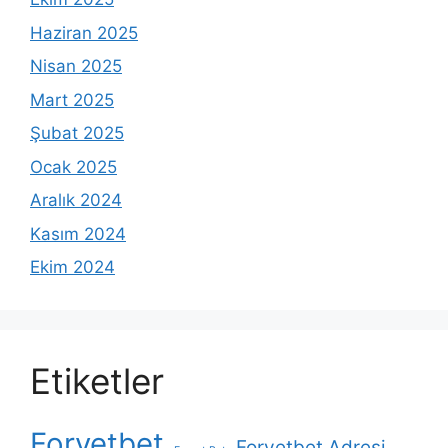
Haziran 2025
Nisan 2025
Mart 2025
Şubat 2025
Ocak 2025
Aralık 2024
Kasım 2024
Ekim 2024
Etiketler
Forvetbet
Forvetbet Adresi