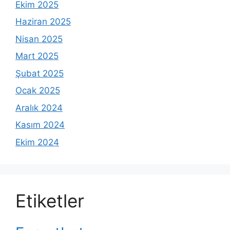
Ekim 2025
Haziran 2025
Nisan 2025
Mart 2025
Şubat 2025
Ocak 2025
Aralık 2024
Kasım 2024
Ekim 2024
Etiketler