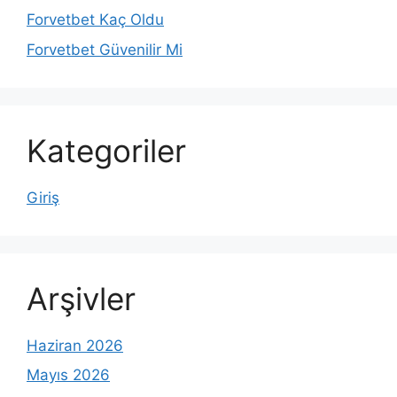
Forvetbet Kaç Oldu
Forvetbet Güvenilir Mi
Kategoriler
Giriş
Arşivler
Haziran 2026
Mayıs 2026