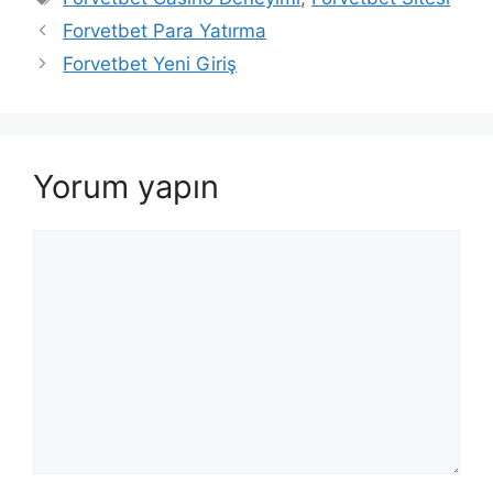
Forvetbet Para Yatırma
Forvetbet Yeni Giriş
Yorum yapın
Yorum