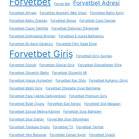
Forvetbet
Forvetbet Adresi
Forvet Bet
Forvetbet Altyapı
Forvetbet Avantajlı Web Sitesi
Forvetbet Bahis Kayıt
Forvetbet Bahis Oranları
Forvetbet Bonus
Forvetbet Canlı Destek
Forvetbet Cazip Teklifler
Forvetbet Detayları Öğrenmek
Forvetbet Doğrulama Bilgileri
Forvetbet E-posta Bağlantısı
Forvetbet Ek Adım Gereksiz
Forvetbet Fikir Ifade Etme
Forvetbet Giriş
Forvetbet Giriş Sayfası
Forvetbet Güncel
Forvetbet Güncel Giriş
Forvetbet Güncellenen Şifre
Forvetbet Güvenilir Bahis
Forvetbet Güvenilir Mi
Forvetbet Hukuk Hizmetleri
Forvetbet Kaç Oldu
Forvetbet Kullanıcı Girişi
Forvetbet Mobil Giriş
Forvetbet Otomatik Oyun Belirleme
Forvetbet Para Çekme Değişiklikleri
Forvetbet Premium Giriş
Forvetbet Rulet Oyunu
Forvetbet Slot Adresi
Forvetbet Slot Masaları
Forvetbet Sosyal Medya Katılımı
Forvetbet Spor Bahisleri
Forvetbet Spor Dalları
Forvet Bet Spor Etkinlikleri
Forvetbet Tombala Oyunu
Forvetbet TV
Forvetbet Twitter
Forvetbet Yeni Bonuslar
Forvetbet Zaman Aşımı
Forvetbet Üyelik