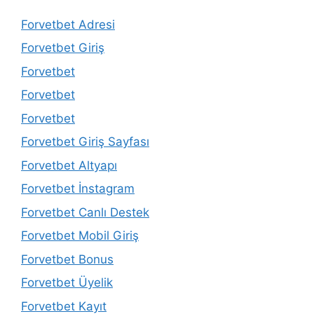
Forvetbet Adresi
Forvetbet Giriş
Forvetbet
Forvetbet
Forvetbet
Forvetbet Giriş Sayfası
Forvetbet Altyapı
Forvetbet İnstagram
Forvetbet Canlı Destek
Forvetbet Mobil Giriş
Forvetbet Bonus
Forvetbet Üyelik
Forvetbet Kayıt