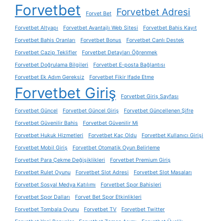
Forvetbet
Forvetbet Adresi
Forvet Bet
Forvetbet Altyapı
Forvetbet Avantajlı Web Sitesi
Forvetbet Bahis Kayıt
Forvetbet Bahis Oranları
Forvetbet Bonus
Forvetbet Canlı Destek
Forvetbet Cazip Teklifler
Forvetbet Detayları Öğrenmek
Forvetbet Doğrulama Bilgileri
Forvetbet E-posta Bağlantısı
Forvetbet Ek Adım Gereksiz
Forvetbet Fikir Ifade Etme
Forvetbet Giriş
Forvetbet Giriş Sayfası
Forvetbet Güncel
Forvetbet Güncel Giriş
Forvetbet Güncellenen Şifre
Forvetbet Güvenilir Bahis
Forvetbet Güvenilir Mi
Forvetbet Hukuk Hizmetleri
Forvetbet Kaç Oldu
Forvetbet Kullanıcı Girişi
Forvetbet Mobil Giriş
Forvetbet Otomatik Oyun Belirleme
Forvetbet Para Çekme Değişiklikleri
Forvetbet Premium Giriş
Forvetbet Rulet Oyunu
Forvetbet Slot Adresi
Forvetbet Slot Masaları
Forvetbet Sosyal Medya Katılımı
Forvetbet Spor Bahisleri
Forvetbet Spor Dalları
Forvet Bet Spor Etkinlikleri
Forvetbet Tombala Oyunu
Forvetbet TV
Forvetbet Twitter